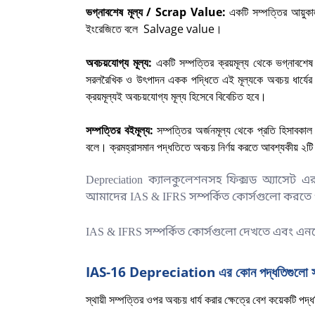
ভগ্নাবশেষ মূল্য / Scrap Value:
একটি সম্পত্তির আয়ুকাল 
ইংরেজিতে বলে
Salvage value
।
অবচয়যোগ্য মূল্য:
একটি সম্পত্তির ক্রয়মূল্য থেকে ভগ্নাবশেষ 
সরলরৈখিক ও উৎপাদন একক পদ্ধিতে এই মূল্যকে অবচয় ধার্যের ভি
ক্রয়মূল্যই অবচয়যোগ্য মূল্য হিসেবে বিবেচিত হবে
।
সম্পত্তির বইমূল্য:
সম্পত্তির অর্জনমূল্য থেকে প্রতি হিসাবকাল 
বলে। ক্রমহ্রাসমান পদ্ধতিতে অবচয় নির্ণয় করতে আবশ্যকীয় ২টি 
Depreciation ক্যালকুলেশনসহ ফিক্সড অ্যাসেট এর স
আমাদের IAS & IFRS সম্পর্কিত কোর্সগুলো করতে
IAS & IFRS সম্পর্কিত কোর্সগুলো দেখতে এবং 
IAS-16 Depreciation এর কোন পদ্ধতিগুলো সম
স্থায়ী সম্পত্তির ওপর অবচয় ধার্য করার ক্ষেত্রে বেশ কয়েকটি প