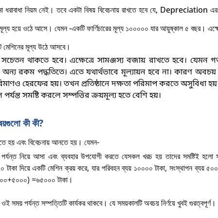
 ধরাবাধা নিয়ম নেই। তবে একটা বিষয় বিবেচনায় রাখতে হবে যে, Depreciation এর
র মূল্য হয়ে ওঠে আসে। যেমন -একটি ফার্ণিচারের মূল্য ১০০০০০ যার আয়ুষ্কাল ৫ বছর। এক্ষ
ট মেশিনের মূল্য উঠে আসবে।
 সচেতন থাকতে হবে। এক্ষেত্রে সামঞ্জস্য বজায় রাখতে হবে। যেমন 
 অন্য রকম পদ্ধতিতে। এতে যথার্থভাবে মূল্যায়ন হবে না। কারণ অবচয় 
পরিমাণও হেরফের হয়। তখন প্রতিষ্ঠানে দক্ষতা পরিমাপ করতে অসুবিধা হয়
যন্ত সমষ্টি করলে সম্পত্তির ক্রয়মূল্য হতে বেশি হয়
।
ষয়গুলো কী কী?
নতে হয় এবং বিবেচনায় আনতে হয়। যেমন-
ান পর্যন্ত নিয়ে আসা এবং ব্যবহার উপযোগী করতে যেসকল খরচ হয় তাদের সমষ্টিই হলো স
০ টাকা দিয়ে একটি মেশিন ক্রয় করে
, যার পরিবহন ব্যয় ১০০০০ টাকা, সংস্থাপন ব্যয় ৫০
+১০০০০+৫০০০) =৬৫০০০ টাকা
।
 সময় পর্যন্ত সম্পত্তিটি কার্যকর থাকবে। যে সময়কালটি অবচয় নির্ণয়ে খুবই গুরত্বপূর্ণ
।