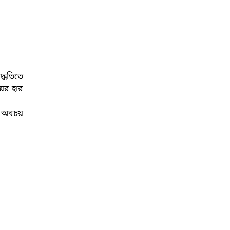
দ্ধতিতে
য়ের হার
তে অবচয়