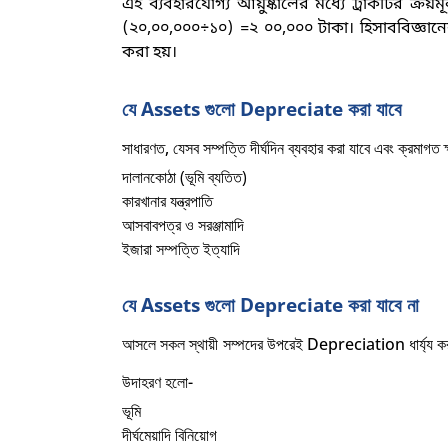
এই ব্যবহারযোগ্য আয়ুষ্কালের মধ্যে ট্রাকটির ক্র
(২০,০০,০০০÷১০) =২ ০০,০০০ টাকা। হিসাববিজ্ঞানে
করা হয়
।
যে
Assets গুলো Depreciate করা যাবে
সাধারণত
, যেসব সম্পত্তি দীর্ঘদিন ব্যবহার করা যাবে এবং ক্রমা
দালানকোঠা (ভূমি ব্যতিত)
কারখানার যন্ত্রপাতি
আসবাবপত্র ও সরঞ্জামাদি
ইজারা সম্পত্তি ইত্যাদি
যে
Assets গুলো Depreciate করা যাবে না
আসলে সকল স্থায়ী সম্পদের উপরেই
Depreciation ধার্য্য করা
উদাহরণ হলো-
ভূমি
দীর্ঘমেয়াদি বিনিয়োগ