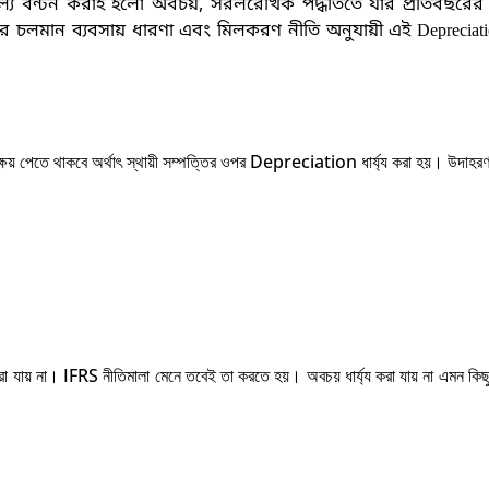
য়মূল্য বন্টন করাই হলো অবচয়
, সরলরৈখিক পদ্ধতিতে যার প্রতিবছরে
র চলমান ব্যবসায় ধারণা এবং মিলকরণ নীতি অনুযায়ী এই Depreciatio
গত ক্ষয় পেতে থাকবে অর্থাৎ স্থায়ী সম্পত্তির ওপর Depreciation ধার্য্য করা হয়। উদাহর
 যায় না। IFRS নীতিমালা মেনে তবেই তা করতে হয়। অবচয় ধার্য্য করা যায় না এমন কিছু