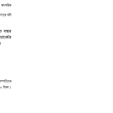
 বাৎসরিক
েত্রে যদি
গত বছর
চার্জের
।
ম্পত্তির
০০ টাকা।