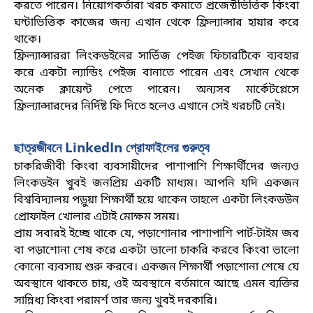
করতে পারেন। নিয়োগকর্তারা খরচ কমাতে প্রজেক্টভিত্তিক কিংবা
ঘন্টাভিত্তিক কাজের জন্য এখান থেকে ফ্রিল্যান্সার হায়ার করে
থাকে
।
ফ্রিল্যান্সাররা লিংকডইনের সার্ভিজ পেইজ ফিচারটিকে ব্যবহার
করে একটা ল্যান্ডিং পেইজ বানাতে পারেন এবং সেখান থেকে
অনেক ক্লায়েন্ট পেতে পারেন। অন্যসব মার্কেটপ্লেসে
ফ্রিল্যান্সারদের নির্দিষ্ট ফি দিতে হলেও এখানে সেই খরচটি নেই
।
ছাত্রজীবনে
LinkedIn প্রোফাইলের গুরুত্ব
চাকরিজীবী কিংবা ব্যবসায়ীদের পাশাপাশি শিক্ষার্থীদের জন্যও
লিংকডইন খুবই জনপ্রিয় একটি মাধ্যম। আপনি যদি একজন
বিশ্ববিদ্যালয় পড়ুয়া শিক্ষার্থী হয়ে থাকেন তাহলে একটা লিংকডউন
প্রোফাইল খোলার এটাই মোক্ষম সময়
।
প্রায় সবারই ইচ্ছে থাকে যে
, পড়াশোনার পাশাপাশি পার্ট-টাইম জব
বা পড়াশোনা শেষ করে একটা ভালো চাকরি করবে কিংবা ভালো
কোনো ব্যবসায় শুরু করবে। একজন শিক্ষার্থী পড়াশোনা শেষে যে
অবস্থানে থাকতে চায়, ওই অবস্থানে বর্তমানে আছে এমন ব্যক্তির
সান্নিধ্য কিংবা পরামর্শ তার জন্য খুবই দরকারি
।