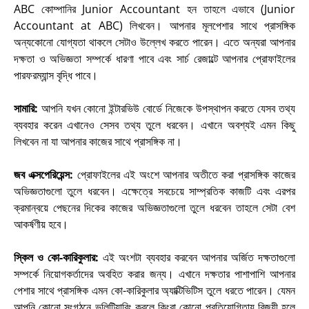
ABC কোম্পানির Junior Accountant হন তাহলে এভাবে (Junior
Accountant at ABC) লিখবেন। আপনার মূলপেশার সাথে প্রাসঙ্গিক
অন্যকোনো যোগ্যতা থাকলে সেটাও উল্লেখ করতে পারেন। এতে অন্যরা আপনার
দক্ষতা ও অভিজ্ঞতা সম্পর্কে ধারণা পাবে এবং সার্চ রেজাল্টে আপনার প্রোফাইলের
পারফরম্যান্স বৃদ্ধি পাবে
।
সামারি:
আপনি যখন কোনো ইন্টারভিউ বোর্ডে নিজেকে উপস্থাপন করতে যেসব তথ্য
ব্যবহার করেন এখানেও সেসব তথ্য তুলে ধরবেন। এখানে অবশ্যই এমন কিছু
লিখবেন না যা আপনার কাজের সাথে প্রাসঙ্গিক না
।
জব এক্সপেরিয়েন্স:
প্রোফাইলের এই অংশে আপনার অতীতে করা প্রাসঙ্গিক কাজের
অভিজ্ঞতাগুলো তুলে ধরবেন। এক্ষেত্রে সবচেয়ে সাম্প্রতিক কাজটি এবং এরপর
ক্রমান্বয়ে পেছনের দিকের কাজের অভিজ্ঞতাগুলো তুলে ধরবেন তাহলে সেটা বেশ
আকর্ষণীয় হবে
।
স্কিল ও কো-কারিকুলার:
এই অংশটা ব্যবহার করবেন আপনার অর্জিত দক্ষতাগুলো
সম্পর্কে নিয়োগকর্তাদের অবহিত করার জন্য। এখানে দক্ষতার পাশাপাশি আপনার
পেশার সাথে প্রাসঙ্গিক এমন কো-কারিকুলার অ্যাক্টিভিটিস তুলে ধরতে পারেন। যেমন
আপনি কোনো সংগঠনে ভলিন্টিয়ারিং করলে কিংবা কোনো প্রতিযোগিতায় বিজয়ী হলে