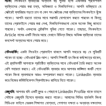
লার্নিং:
লিংকডইন ব্যবহারের অন্যতম বড় সুবিধা হলো এখানকার প্রফেশনাল
ব্যক্তিদের শেয়ার করা তথ্য
, অভিজ্ঞতা ও দিকনির্দেশনা। আপনি ভবিষ্যতে যে
সেক্টরেই ক্যারিয়ার গড়তে চান না কেন সব সেক্টরের সেরা ব্যক্তিদের লিংকডইনে খুঁজে
পাবেন। আপনি হয়তো তাদের সাথে সরাসরি যোগাযোগ করতে পারবেন না কিন্তু
তাদের প্রোফাইলে শেয়ার করা লেখা, দিকনির্দেশনাগুলো থেকে অনেক কিছু জানতে
পারবেন। অর্থাৎ একধনের মেন্টরশিপ সুবিধা পেতে পারেন। তাছাড়া, লিংকডইনে
Article নামের একটি ফিচার আছে যেখানে বিভিন্ন বিষয়ে অভিজ্ঞ ব্যক্তিরা তাদের
কনসেপ্ট অন্যদের সাথে শেয়ার করে
।
নেটওয়ার্কিং:
একটা লিংডইন প্রোফাইল থাকলে আপনি সবচেয়ে বড় যে সুবিধাটি
পাবেন তা হচ্ছে- নেটওয়ার্ক বিল্ড-আপ। আপনি শিক্ষার্থী হন কিংবা কর্মক্ষেত্রে থাকেন
,
এই প্ল্যাটফর্মটি আপনাকে প্রতিষ্ঠিত ব্যক্তিদের সাথে নেটওয়ার্ক তৈরি করতে অনেক
বেশি সহায়তা করবে। এই নেটওয়ার্কিং ব্যবহার করে আপনার কাঙ্ক্ষিত জবটি পেতে
পারেন কিংবা ব্যবসায়কে আরও সম্প্রসারণ করতে পারেন। LinkedIn ব্যবহার
করে নিজের কমিউনিকেশন স্কিলটাকেও ঝালিয়ে নিতে পারেন
।
রেজ্যুমি:
আপনার যদি একটি সুন্দর ও গোছানো
LinkedIn Profile থাকে তাহলে
সেটাকে রেজ্যুমি হিসেবে ব্যবহার করতে পারেন। আমাদের সিভির হার্ডকপি কিংবা
পিডিএফ ফাইলে যেরকম শিক্ষাগত যোগ্যতা, পেশাগত দক্ষতা ও অন্যান্য দক্ষতাসহ