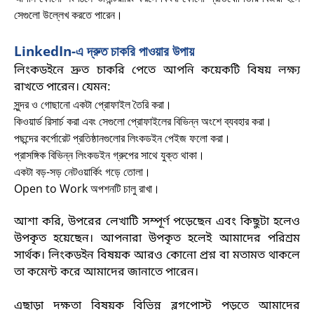
সেগুলো উল্লেখ করতে পারেন
।
LinkedIn-এ দ্রুত চাকরি পাওয়ার উপায়
লিংকডইনে দ্রুত চাকরি পেতে আপনি কয়েকটি বিষয় লক্ষ্য
রাখতে পারেন। যেমন:
সুন্দর ও গোছানো একটা প্রোফাইল তৈরি করা
।
কিওয়ার্ড রিসার্চ করা এবং সেগুলো প্রোফাইলের বিভিন্ন অংশে ব্যবহার করা
।
পছন্দের কর্পোরেট প্রতিষ্ঠানগুলোর লিংকডইন পেইজ ফলো করা
।
প্রাসঙ্গিক বিভিন্ন লিংকডইন গ্রুপের সাথে যুক্ত থাকা
।
একটা বড়-সড় নেটওয়ার্কিং গড়ে তোলা
।
Open to Work অপশনটি চালু রাখা
।
আশা করি, উপরের লেখাটি সম্পূর্ণ পড়েছেন এবং কিছুটা হলেও
উপকৃত হয়েছেন। আপনারা উপকৃত হলেই আমাদের পরিশ্রম
সার্থক। লিংকডইন বিষয়ক আরও কোনো প্রশ্ন বা মতামত থাকলে
তা কমেন্ট করে আমাদের জানাতে পারেন
।
এছাড়া দক্ষতা বিষয়ক বিভিন্ন ব্লগপোস্ট পড়তে আমাদের