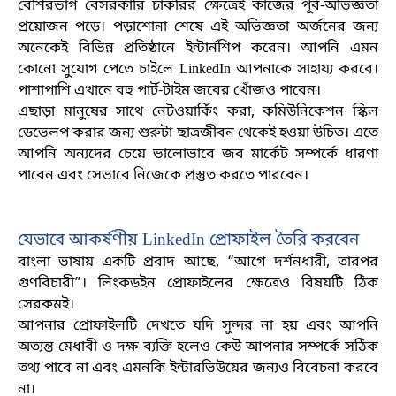
বেশিরভাগ বেসরকারি চাকরির ক্ষেত্রেই কাজের পূর্ব-অভিজ্ঞতা
প্রয়োজন পড়ে। পড়াশোনা শেষে এই অভিজ্ঞতা অর্জনের জন্য
অনেকেই বিভিন্ন প্রতিষ্ঠানে ইন্টার্নশিপ করেন। আপনি এমন
কোনো সুযোগ পেতে চাইলে
LinkedIn আপনাকে সাহায্য করবে।
পাশাপাশি এখানে বহু পার্ট-টাইম জবের খোঁজও পাবেন
।
এছাড়া মানুষের সাথে নেটওয়ার্কিং করা
, কমিউনিকেশন স্কিল
ডেভেলপ করার জন্য শুরুটা ছাত্রজীবন থেকেই হওয়া উচিত। এতে
আপনি অন্যদের চেয়ে ভালোভাবে জব মার্কেট সম্পর্কে ধারণা
পাবেন এবং সেভাবে নিজেকে প্রস্তুত করতে পারবেন
।
যেভাবে আকর্ষণীয়
LinkedIn প্রোফাইল তৈরি করবেন
বাংলা ভাষায় একটি প্রবাদ আছে
, “আগে দর্শনধারী, তারপর
গুণবিচারী”
।
লিংকডইন প্রোফাইলের ক্ষেত্রেও বিষয়টি ঠিক
সেরকমই
।
আপনার প্রোফাইলটি দেখতে যদি সুন্দর না হয় এবং আপনি
অত্যন্ত মেধাবী ও দক্ষ ব্যক্তি হলেও কেউ আপনার সম্পর্কে সঠিক
তথ্য পাবে না এবং এমনকি ইন্টারভিউয়ের জন্যও বিবেচনা করবে
না
।