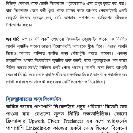
বিভিন্ন সেকশন থাকে তেমনি লিংকডইন প্রোফাইলেও এসব তথ্য যুক্ত করা যায়।
যারা লিংকডইন থেকে কর্মী খুঁজে থাকে তাদের কাছে আপনার প্রোফাইলটি একটি
রেজ্যুমি হিসেবে ব্যবহৃত হবে, যেটি আপনার পেশাগত ও ব্যক্তিগত জীবনকে
উপস্থাপন করবেন
।
জব সার্চ:
আপনার যদি একটি গোছানো লিংকডইন প্রোফাইল থাকে এবং নিয়মিত
আপনি অ্যাক্টিভ থাকেন তাহলে নিয়োগকর্তাই আপনাকে খুঁজে নিবে। এছাড়া আপনি
নিজেও আপনার কাঙ্ক্ষিত জবটির জন্য খোঁজাখুঁজি করতে পারেবন। এজন্য
ছাত্রজীবন থেকেই লিংকডইনে অ্যাক্টিভ থাকা জরুরি
, যাতে গ্র‍্যাজুয়েশন শেষ করেই
সীমিত সময়ের মাঝেই কাঙ্ক্ষিত জবটি পেতে পারেন। আপনি যেসব বিষয়ে আগ্রহী
সেগুলো সিলেক্ট করে রাখলে প্ল্যাটফর্মটির অ্যালগরিদম নিজেই আপনাকে প্রাসঙ্গিক জব
পোস্ট করা হলে তা সাজেস্ট করবে এবং নোটিফিকেশনে জানিয়ে দিবে
।
ফ্রিল্যান্সারদের জন্য লিংকডইন
অফিস জবের পাশাপাশি লিংকডইনে প্রচুর পরিমাণে রিমোট জব
পাওয়া যায়
, যেগুলো মূলত নির্দিষ্ট দক্ষতাভিত্তিক। কোনো
ফ্রিল্যান্সার Upwork, Fiverr, Freelancer এর মতো প্ল্যাটফর্মের
পাশাপাশি LinkedIn-কে কাজের একটা ক্ষেত্র হিসেবে বিবেচনা