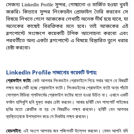
সেজন্য
LinkedIn Profile সুন্দর, গোছানো ও মার্জিত হওয়া খুবই
জরুরি। কিভাবে সুন্দর লিংকডইন প্রোফাইল তৈরি করবেন সে
বিষয়ে লিখতে গেলে আজকের লেখাটি অনেক দীর্ঘ হয়ে যাবে, যা
অনেকের কাছেই বিরক্তিকর মনে হবে। তাই আজকের এই
ব্লগপোস্টে সংক্ষেপে কয়েকটি টপিক আলোচনা করবো এবং
পরবর্তীতে অন্য একটা ব্লগপোস্টে এ বিষয়ে বিস্তারিত তুলে ধরার
চেষ্টা করবো
।
LinkedIn Profile সাজানোর কয়েকটি উপায়:
প্রোফাইল ফটো:
কেউ আপনার লিংকডইন প্রোফাইলে গিয়ে সবার আগে যে বিষয়টি
লক্ষ্য করে সেটি হচ্ছে প্রোফাইল ফটো। লিংকডইনের প্রোফাইল ফটো অন্য পাঁচটা
সোশ্যাল মিডিয়া প্লাটফর্মের প্রোফাইল ফটোর মতো হওয়া উচিত না। এখানে একটি
ফর্মাল হাসিখুশি ছবি যুক্ত করার চেষ্টা করবেন। আবার ছবিটি যেন পাসপোর্ট সাইজের
ছবির মতো রোবটিক না হয় সে বিষয়টিও লক্ষ্য রাখবেন। ছবিটি যেন আপনার
ব্যক্তিত্বকে উপস্থাপন করে সে দিকটায় লক্ষ্য রাখবেন
।
হেডলাইন:
এই অংশে আপনার জব পজিশনটি উল্লেখ করবেন। যেমন আপনি যদি